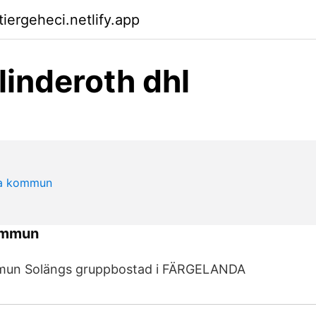
tiergeheci.netlify.app
inderoth dhl
ommun
mun Solängs gruppbostad i FÄRGELANDA