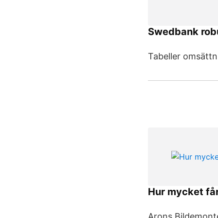
Swedbank robu
Tabeller omsättn
Hur mycket får 
Arons Bildemonter