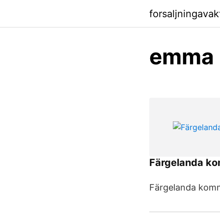
forsaljningavak
emma l
Färgelanda k
Färgelanda kom